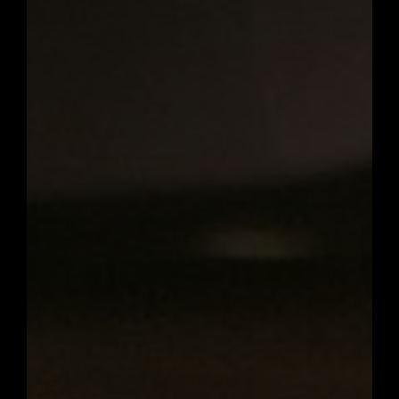
Madrid
Toledo
Consuegra
4 días / 3 noches